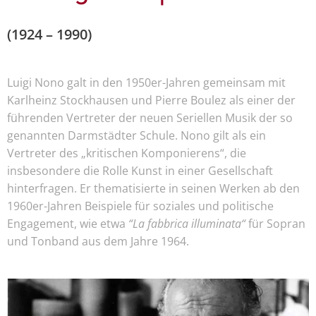
(1924 – 1990)
Luigi Nono galt in den 1950er-Jahren gemeinsam mit
Karlheinz Stockhausen und Pierre Boulez als einer der
führenden Vertreter der neuen Seriellen Musik der so
genannten Darmstädter Schule. Nono gilt als ein
Vertreter des „kritischen Komponierens“, die
insbesondere die Rolle Kunst in einer Gesellschaft
hinterfragen. Er thematisierte in seinen Werken ab den
1960er-Jahren Beispiele für soziales und politische
Engagement, wie etwa
“La fabbrica illuminata“
für Sopran
und Tonband aus dem Jahre 1964.