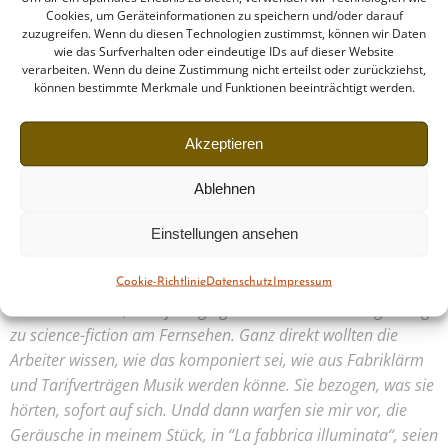
einem Walzwerk in Genua. Das elektronische Material
Cookies, um Geräteinformationen zu speichern und/oder darauf
wurde im Studio di Fonologie der RAI in Mailand
zuzugreifen. Wenn du diesen Technologien zustimmst, können wir Daten
realisiert Das Werk ist den Arbeitern der Italsider-Werke
wie das Surfverhalten oder eindeutige IDs auf dieser Website
verarbeiten. Wenn du deine Zustimmung nicht erteilst oder zurückziehst,
von Genua-Cornigliano gewidmet. Bei einer Aufführung
können bestimmte Merkmale und Funktionen beeinträchtigt werden.
verbindet sich eine Live-Gesangspartie (Mezzospran) mit
der Tonbandwiedergabe.
Akzeptieren
Im Gespräch mit Hansjörg Pauli hat Luigi Nono 1969
Ablehnen
erläutert, was er erlebt hat, wenn er diese Komposition
italienischen Arbeitern vorgeführt und mit ihnen
Einstellungen ansehen
diskutiert hat:
„Niemand wunderte sich, ob das noch Musik sei, und
Cookie-Richtlinie
Datenschutz
Impressum
niemand meinte, allenfalls ginge solche Musik als Begleitung
zu science-fiction am Fernsehen. Ganz direkt wollten die
Arbeiter wissen, wie das komponiert sei, wie aus Fabriklärm
und Tarifverträgen Musik werden könne. Sie bezogen, was sie
hörten, sofort auf sich. Undd dann warfen sie mir vor, die
Geräusche in meinem Stück, in “La fabbrica illuminata“, seien